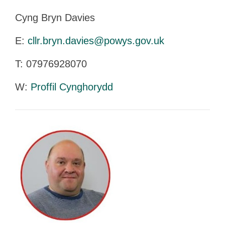
Cyng Bryn Davies
E:
cllr.bryn.davies@powys.gov.uk
T:
07976928070
W:
Proffil Cynghorydd