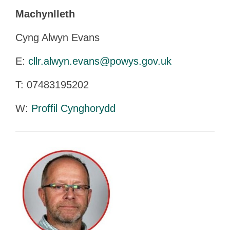
Machynlleth
Cyng Alwyn Evans
E:
cllr.alwyn.evans@powys.gov.uk
T:
07483195202
W:
Proffil Cynghorydd